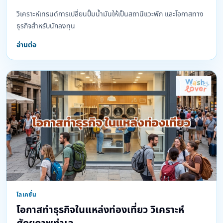
วิเคราะห์เทรนด์การเปลี่ยนปั๊มน้ำมันให้เป็นสถานีแวะพัก และโอกาสทาง
ธุรกิจสำหรับนักลงทุน
อ่านต่อ
โลเคชั่น
โอกาสทำธุรกิจในแหล่งท่องเที่ยว วิเคราะห์
ศักยภาพทำเล