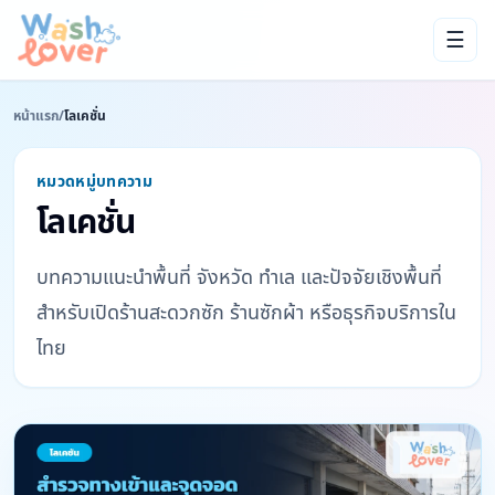
☰
หน้าแรก
/
โลเคชั่น
หมวดหมู่บทความ
โลเคชั่น
บทความแนะนำพื้นที่ จังหวัด ทำเล และปัจจัยเชิงพื้นที่
สำหรับเปิดร้านสะดวกซัก ร้านซักผ้า หรือธุรกิจบริการใน
ไทย