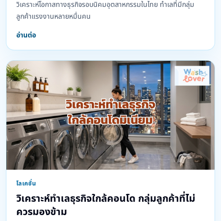
วิเคราะห์โอกาสทางธุรกิจรอบนิคมอุตสาหกรรมในไทย ทำเลที่มีกลุ่ม
ลูกค้าแรงงานหลายหมื่นคน
อ่านต่อ
โลเคชั่น
วิเคราะห์ทำเลธุรกิจใกล้คอนโด กลุ่มลูกค้าที่ไม่
ควรมองข้าม