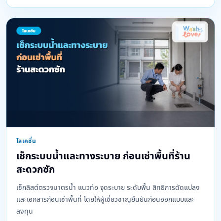
โลเคชั่น
เช็กระบบน้ำและทางระบาย ก่อนเช่าพื้นที่ร้าน
สะดวกซัก
เช็กลิสต์ตรวจมาตรน้ำ แนวท่อ จุดระบาย ระดับพื้น สิทธิการดัดแปลง
และเอกสารก่อนเช่าพื้นที่ โดยให้ผู้เชี่ยวชาญยืนยันก่อนออกแบบและ
ลงทุน