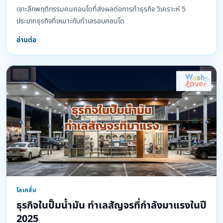
เจาะลึกพฤติกรรมคนคอนโดที่ส่งผลต่อการทำธุรกิจ วิเคราะห์ 5
ประเภทธุรกิจที่เหมาะกับทำเลรอบคอนโด
อ่านต่อ
โลเคชั่น
ธุรกิจในปั๊มน้ำมัน ทำเลสัญจรที่กำลังมาแรงในปี
2025