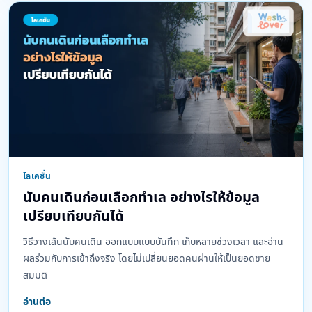
โลเคชั่น
นับคนเดินก่อนเลือกทำเล อย่างไรให้ข้อมูล
เปรียบเทียบกันได้
วิธีวางเส้นนับคนเดิน ออกแบบแบบบันทึก เก็บหลายช่วงเวลา และอ่าน
ผลร่วมกับการเข้าถึงจริง โดยไม่เปลี่ยนยอดคนผ่านให้เป็นยอดขาย
สมมติ
อ่านต่อ