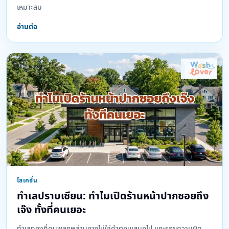
เหมาะสม
อ่านต่อ
โลเคชั่น
ทำเลปราบเซียน: ทำไมเปิดร้านหน้าปากซอยถึง
เจ๊ง ทั้งที่คนเยอะ
ทำเลทองที่คนพลุกพล่านอาจไม่ใช่คำตอบเสมอไป แกะรอยความผิด